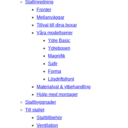
Stallinredning
Fronter
Mellanväggar
Tillval till dina boxar
Våra modellserier
Ydre Basic
Ydreboxen
Magnifik
Safir
Forma
Lösdriftsfront
Materialval & ytbehandling
Hjälp med montaget
Stallbyggnader
Till stallet
Stalltillbehör
Ventilation