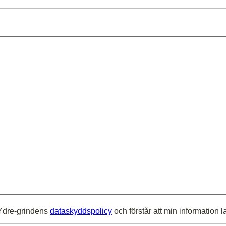
amn
 Ydre-grindens
dataskyddspolicy
och förstår att min information 