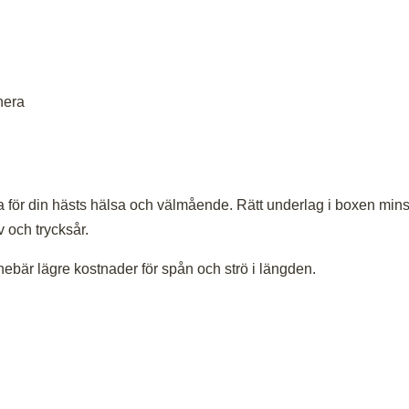
nera
 för din hästs hälsa och välmående. Rätt underlag i boxen minska
 och trycksår.
bär lägre kostnader för spån och strö i längden.