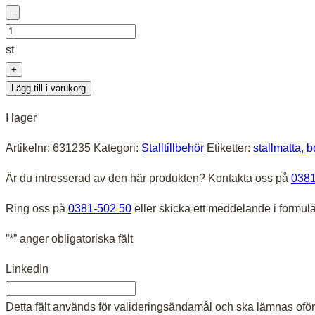
-
Boxmatta
Häst
st
16
+
mm
Lägg till i varukorg
-
I lager
Sagustu
1x1m
Artikelnr:
631235
Kategori:
Stalltillbehör
Etiketter:
stallmatta
,
b
mängd
Är du intresserad av den här produkten? Kontakta oss på
0381
Ring oss på
0381-502 50
eller skicka ett meddelande i formul
”
*
” anger obligatoriska fält
LinkedIn
Detta fält används för valideringsändamål och ska lämnas oför