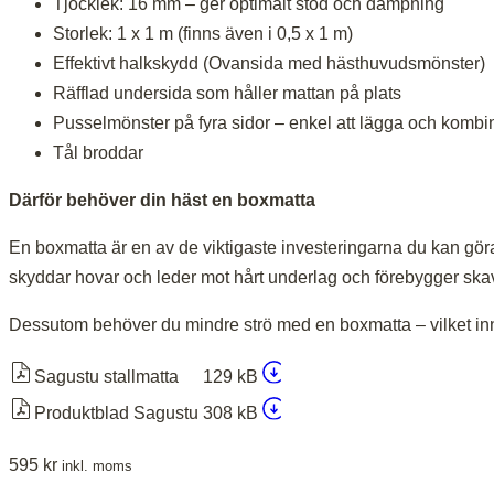
Tjocklek: 16 mm – ger optimalt stöd och dämpning
Storlek: 1 x 1 m (finns även i 0,5 x 1 m)
Effektivt halkskydd (Ovansida med hästhuvudsmönster)
Räfflad undersida som håller mattan på plats
Pusselmönster på fyra sidor – enkel att lägga och kombi
Tål broddar
Därför behöver din häst en boxmatta
En boxmatta är en av de viktigaste investeringarna du kan göra
skyddar hovar och leder mot hårt underlag och förebygger skav
Dessutom behöver du mindre strö med en boxmatta – vilket inne
Sagustu stallmatta
129 kB
Produktblad Sagustu
308 kB
595
kr
inkl. moms