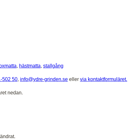
oxmatta
,
hästmatta
,
stallgång
-502 50
,
info@ydre-grinden.se
eller
via kontaktformuläret.
äret nedan.
ändrat.