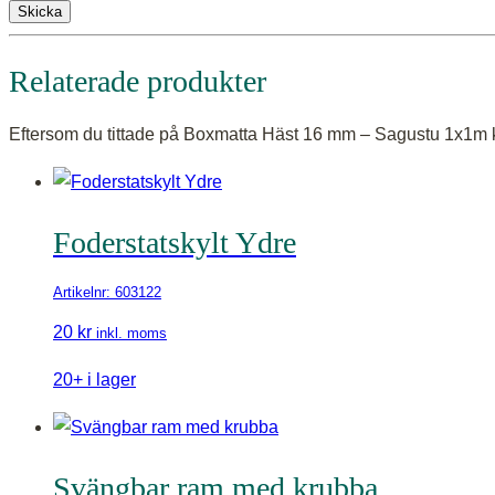
Skicka
Relaterade produkter
Eftersom du tittade på Boxmatta Häst 16 mm – Sagustu 1x1m k
Foderstatskylt Ydre
Artikelnr: 603122
20
kr
inkl. moms
20+ i lager
Svängbar ram med krubba